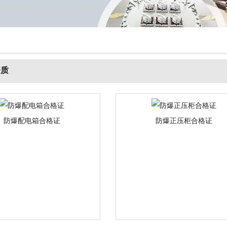
资质
防爆配电箱合格证
防爆正压柜合格证