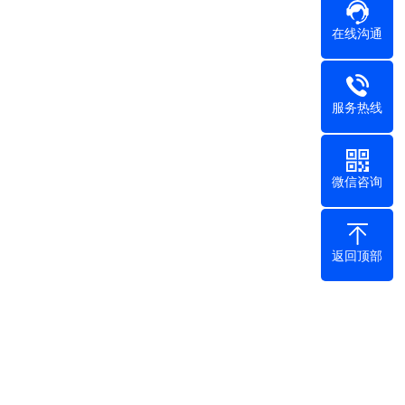
在线沟通
服务热线
微信咨询
返回顶部