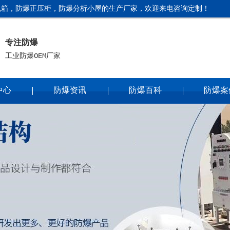
电箱，防爆正压柜，防爆分析小屋的生产厂家，欢迎来电咨询定制！
专注防爆
工业防爆OEM厂家
中心
防爆资讯
防爆百科
防爆案