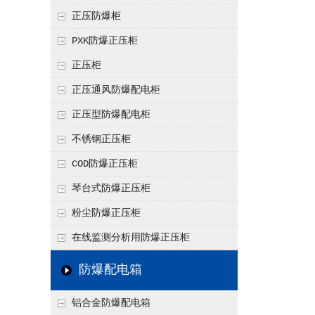
正压防爆柜
PXK防爆正压柜
正压柜
正压通风防爆配电柜
正压型防爆配电柜
不锈钢正压柜
COD防爆正压柜
琴台式防爆正压柜
粉尘防爆正压柜
在线监测分析用防爆正压柜
防爆配电箱
铝合金防爆配电箱