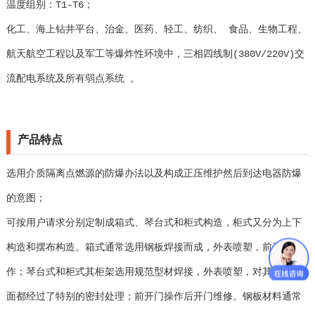
温度组别：T1-T6；
化工、海上钻井平台、治金、医药、轻工、纺织、 食品、生物工程、
航天航空工程以及军工等爆炸性环境中，三相四线制(380V/220V)交
流配电系统及所有弱点系统 。
产品特点
选用介质隔离点燃源的防爆办法以及构成正压维护然后到达电器防爆
的意图；
可按用户请求分别定制成箱式、琴台式和柜式构造，柜式又分为上下
构造和摆布构造。箱式通常选用钢板焊接而成，外表喷塑，前开门操
作；琴台式和柜式其柜架选用规范型材焊接，外表喷塑，对其各接合
面都经过了特别的密封处理；前开门操作后开门维修。钢板材料通常