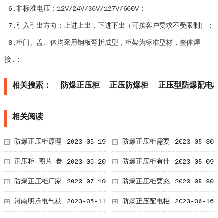
6.非标准电压：12V/24V/36V/127V/660V；
7.引入引出方向：上进上出，下进下出（可按客户要求不受限制）；
8.柜门、盖、体均采用钢板弯折成型，柜架为标准型材，整体焊
接.；
相关搜索：
防爆正压柜
正压防爆柜
正压型防爆配电
相关阅读
防爆正压柜原理
2023-05-19
防爆正压柜需要
2023-05-30
达到多大压力
正压柜-图片-参
2023-06-20
防爆正压柜有什
2023-05-09
数-厂家
么特点？
防爆正压柜厂家
2023-07-19
防爆正压柜要充
2023-05-30
什么气体
河南明乐电气获
2023-05-11
防爆正压配电柜
2023-06-16