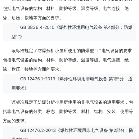
包括电气设备的结构、材料、防护等级、温度等级、电气连接、绝
缘、耐压、接地等方面的要求。
GB 3836.4-2010《爆炸性环境用电气设备 第4部分：防爆
型“i”》
该标准规定了防爆分析小屋所使用的防爆型“i”电气设备的要求，
包括电气设备的结构、材料、防护等级、温度等级、电气连接、绝
缘、耐压、接地等方面的要求。
GB 12476.1-2013《爆炸性环境用非电气设备 第1部分：通
用要求》
该标准规定了防爆分析小屋所使用的非电气设备的通用要求，包
括非电气设备的分类、标志、防护等级、材料、结构、安装、使用等
方面的要求。
GB 12476.2-2013《爆炸性环境用非电气设备 第2部分：防