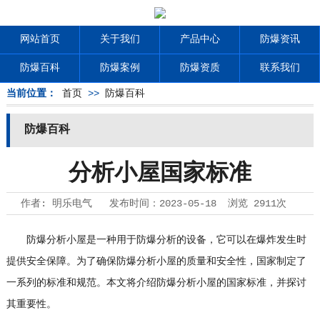
网站首页
关于我们
产品中心
防爆资讯
防爆百科
防爆案例
防爆资质
联系我们
当前位置：
首页
>>
防爆百科
防爆百科
分析小屋国家标准
作者:
明乐电气
发布时间：
2023-05-18
浏览
2911次
防爆
分析小屋
是一种用于防爆分析的设备，它可以在爆炸发生时
提供安全保障。为了确保防爆分析小屋的质量和安全性，国家制定了
一系列的标准和规范。本文将介绍防爆分析小屋的国家标准，并探讨
其重要性。