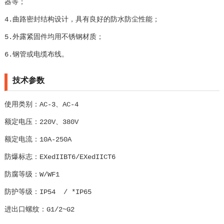
器等；
4.曲路密封结构设计，具有良好的防水防尘性能；
5.外露紧固件均用不锈钢材质；
6.钢管或电缆布线。
技术参数
使用类别：AC-3、AC-4
额定电压：220V、380V
额定电流：10A-250A
防爆标志：EXedIIBT6/EXedIICT6
防腐等级：W/WF1
防护等级：IP54 / *IP65
进出口螺纹：G1/2~G2