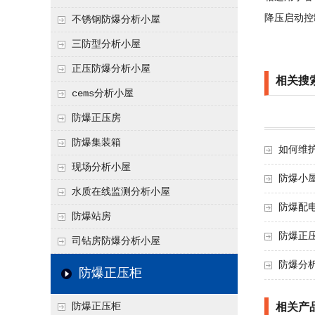
降压启动控
不锈钢防爆分析小屋
三防型分析小屋
正压防爆分析小屋
相关
cems分析小屋
防爆正压房
防爆集装箱
如何维
现场分析小屋
防爆小
水质在线监测分析小屋
防爆配
防爆站房
防爆正
司钻房防爆分析小屋
防爆分
防爆正压柜
防爆正压柜
相关产