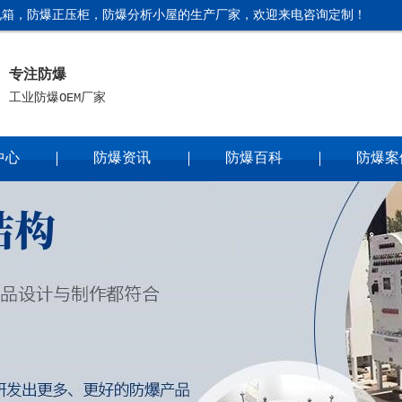
电箱，防爆正压柜，防爆分析小屋的生产厂家，欢迎来电咨询定制！
专注防爆
工业防爆OEM厂家
中心
防爆资讯
防爆百科
防爆案