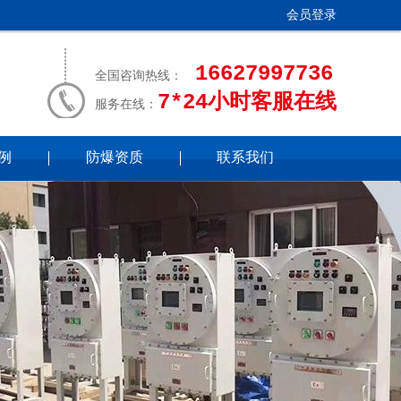
会员登录
16627997736
全国咨询热线：
7*24小时客服在线
服务在线：
例
防爆资质
联系我们