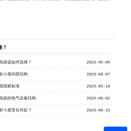
趣？
电箱该如何选择？
2023-05-05
析小屋内部结构
2023-08-07
屋国家标准
2023-05-18
电箱的电气设备结构
2023-06-02
析小屋贵在何处？
2023-06-15