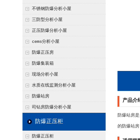
不锈钢防爆分析小屋
三防型分析小屋
正压防爆分析小屋
cems分析小屋
防爆正压房
防爆集装箱
现场分析小屋
水质在线监测分析小屋
防爆站房
产品介
司钻房防爆分析小屋
防爆站房是
防爆正压柜
的防爆站房
防爆正压柜