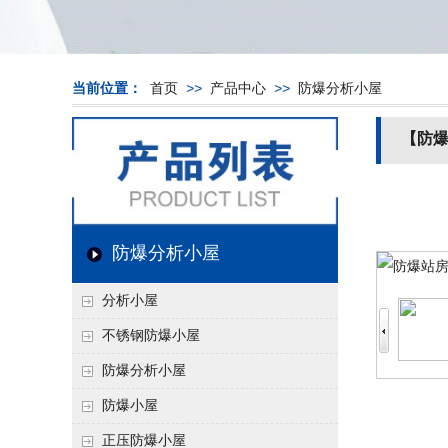
当前位置：
首页
>>
产品中心
>>
防爆分析小屋
【防爆
防爆分析小屋
分析小屋
不锈钢防爆小屋
防爆分析小屋
防爆小屋
正压防爆小屋