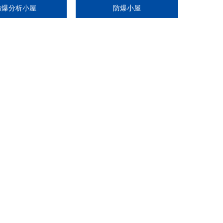
防爆分析小屋
防爆小屋