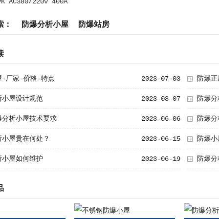
 AC380/220v 400A
搜索：
防爆分析小屋
防爆站房
读
-厂家-价格-特点
2023-07-03
防爆正
析小屋设计规范
2023-08-07
防爆分
爆分析小屋技术要求
2023-06-06
防爆分
析小屋贵在何处？
2023-06-15
防爆小
析小屋如何维护
2023-06-19
防爆分
品