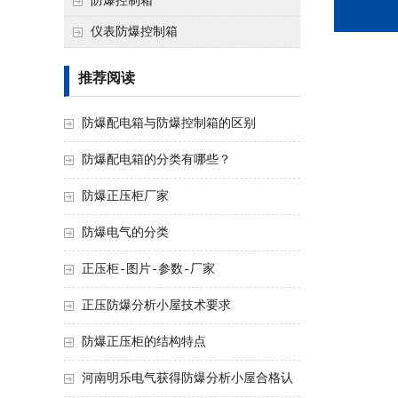
防爆控制箱
仪表防爆控制箱
推荐阅读
防爆配电箱与防爆控制箱的区别
防爆配电箱的分类有哪些？
防爆正压柜厂家
防爆电气的分类
正压柜-图片-参数-厂家
正压防爆分析小屋技术要求
防爆正压柜的结构特点
河南明乐电气获得防爆分析小屋合格认