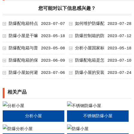
您可能对以下信息感兴趣？
免泄露？
防爆配电箱特点
2023-07-07
如何维护防爆配
2023-07-28
电箱的外壳？
防爆小屋是干嘛
2023-05-18
防爆控制箱的防
2023-07-12
用的
爆原理
防爆配电箱与普
2023-05-08
分析小屋国家标
2023-05-18
通配电箱的区别
准
防爆配电箱的保
2023-06-09
防爆配电箱是怎
2023-07-10
养维护
么散热的？
防爆小屋如何避
2023-07-06
防爆小屋的安装
2023-07-24
注意事项
相关产品
分析小屋
不锈钢防爆小屋