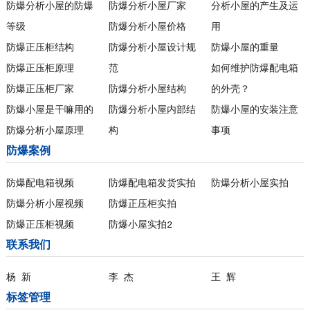
防爆分析小屋的防爆
防爆分析小屋厂家
分析小屋的产生及运
等级
防爆分析小屋价格
用
防爆正压柜结构
防爆分析小屋设计规
防爆小屋的重量
防爆正压柜原理
范
如何维护防爆配电箱
防爆正压柜厂家
防爆分析小屋结构
的外壳？
防爆小屋是干嘛用的
防爆分析小屋内部结
防爆小屋的安装注意
防爆分析小屋原理
构
事项
防爆案例
防爆配电箱视频
防爆配电箱发货实拍
防爆分析小屋实拍
防爆分析小屋视频
防爆正压柜实拍
防爆正压柜视频
防爆小屋实拍2
联系我们
杨 新
李 杰
王 辉
标签管理