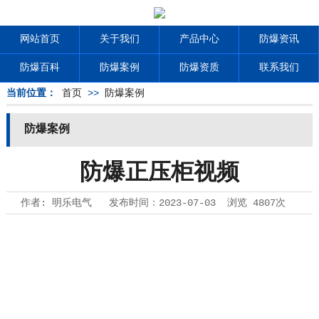
网站首页
关于我们
产品中心
防爆资讯
防爆百科
防爆案例
防爆资质
联系我们
当前位置：
首页
>>
防爆案例
防爆案例
防爆正压柜视频
作者:
明乐电气
发布时间：
2023-07-03
浏览
4807次