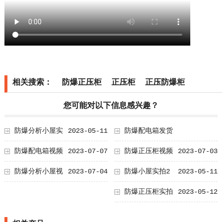
相关搜索：
防爆正压柜
正压柜
正压防爆柜
您可能对以下信息感兴趣？
防爆分析小屋实
2023-05-11
防爆配电箱发货
拍
实拍
防爆配电箱视频
2023-07-07
防爆正压柜视频
2023-05-25
2023-07-03
防爆分析小屋视
2023-07-04
防爆小屋实拍2
2023-05-11
频
防爆正压柜实拍
2023-05-12