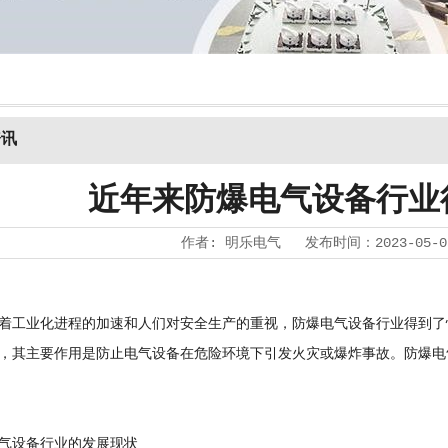
资讯
近年来防爆电气设备行业
作者:
明乐电气
发布时间：
2023-05-0
着工业化进程的加速和人们对安全生产的重视，防爆电气设备行业得到了
，其主要作用是防止电气设备在危险环境下引发火灾或爆炸事故。防爆电
气设备行业的发展现状