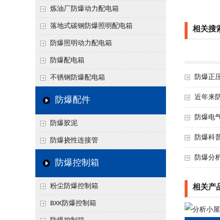
炼油厂防爆动力配电箱
落地式碳钢防爆照明配电箱
相关搜
防爆照明动力配电箱
防爆配电箱
防爆正
不锈钢防爆配电箱
近年来
防爆配件
防爆电
防爆胶泥
防爆科
防爆挠性连接管
防爆分
防爆控制箱
粉尘防爆控制箱
相关产
BXK防爆控制箱