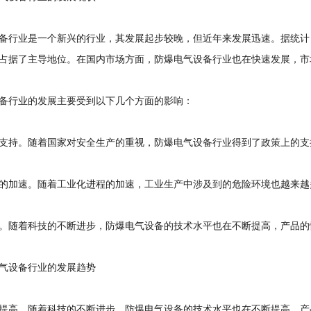
备行业是一个新兴的行业，其发展起步较晚，但近年来发展迅速。据统计
占据了主导地位。在国内市场方面，防爆电气设备行业也在快速发展，市
备行业的发展主要受到以下几个方面的影响：
支持。随着国家对安全生产的重视，防爆电气设备行业得到了政策上的支
的加速。随着工业化进程的加速，工业生产中涉及到的危险环境也越来越
。随着科技的不断进步，防爆电气设备的技术水平也在不断提高，产品的
气设备行业的发展趋势
提高。随着科技的不断进步，防爆电气设备的技术水平也在不断提高，产