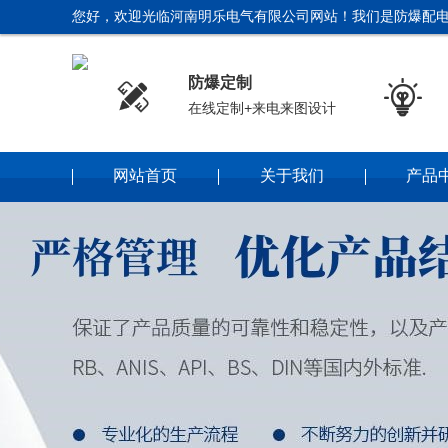
您好，欢迎光临河南明乐电气有限公司网站！我们是防爆配
防爆定制


在线定制+来电来图设计
网站首页
关于我们
产品