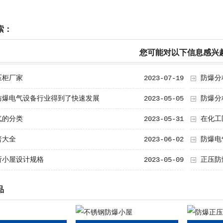
索：
您可能对以下信息感兴
压柜厂家
2023-07-19
防爆分
防爆电气设备行业得到了快速发展
2023-05-05
防爆分
气的分类
2023-05-31
在化工
普大全
2023-06-02
防爆电
析小屋设计规格
2023-05-09
正压防
品