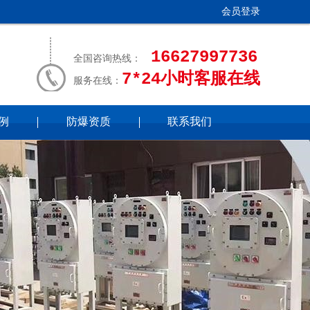
会员登录
16627997736
全国咨询热线：
7*24小时客服在线
服务在线：
例
防爆资质
联系我们