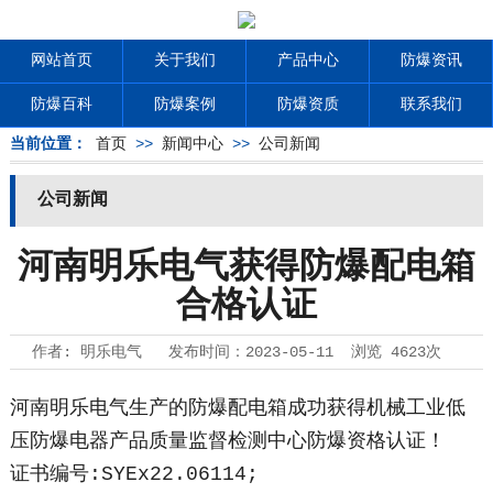
网站首页
关于我们
产品中心
防爆资讯
防爆百科
防爆案例
防爆资质
联系我们
当前位置：
首页
>>
新闻中心
>>
公司新闻
公司新闻
河南明乐电气获得防爆配电箱
合格认证
作者:
明乐电气
发布时间：
2023-05-11
浏览
4623次
河南明乐电气生产的
防爆配电箱
成功获得机械工业低
压防爆电器产品质量监督检测中心防爆资格认证！
证书编号:SYEx22.06114;