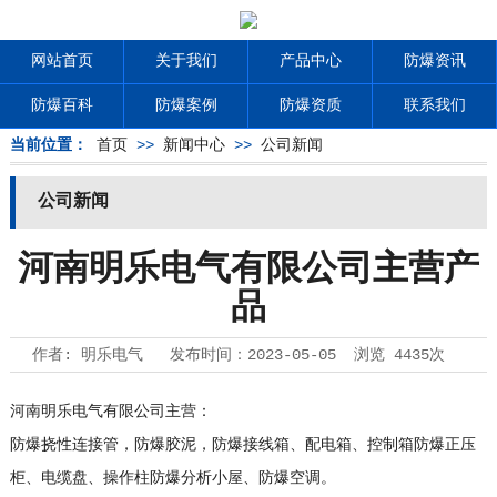
网站首页
关于我们
产品中心
防爆资讯
防爆百科
防爆案例
防爆资质
联系我们
当前位置：
首页
>>
新闻中心
>>
公司新闻
公司新闻
河南明乐电气有限公司主营产
品
作者:
明乐电气
发布时间：
2023-05-05
浏览
4435次
河南明乐电气有限公司主营：
防爆挠性连接管，防爆胶泥，防爆接线箱、配电箱、控制箱
防爆正压
柜
、电缆盘、操作柱防爆
分析小屋
、防爆空调。