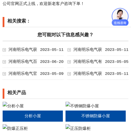
公司官网正式上线，欢迎新老客户咨询下单！
相关搜索：
您可能对以下信息感兴趣？
网上线了
河南明乐电气获
2023-05-11
河南明乐电气获
2023-05-11
得防爆正压柜合格认证
得防爆配电箱合格认证
河南明乐电气百
2023-06-20
河南明乐电气有
2023-05-05
家号上线了
限公司主营产品
河南明乐电气官
2023-05-09
河南明乐电气获
2023-05-11
得防爆分析小屋合格认证
相关产品
分析小屋
不锈钢防爆小屋