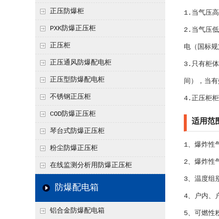
正压防爆柜
1.当气压
PXK防爆正压柜
2.当气压
正压柜
电（国标规
正压通风防爆配电柜
3.只有柜
正压型防爆配电柜
间），当有
不锈钢正压柜
4.正压柜柜
COD防爆正压柜
适用范
琴台式防爆正压柜
1、爆炸性
粉尘防爆正压柜
2、爆炸性气
在线监测分析用防爆正压柜
3、温度组别
防爆配电箱
4、户内、户
铝合金防爆配电箱
5、可燃性粉