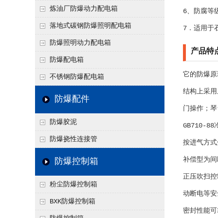
炼油厂防爆动力配电箱
6、防腐等级
落地式碳钢防爆照明配电箱
7．适用于
防爆照明动力配电箱
产品特
防爆配电箱
它的防爆原
不锈钢防爆配电箱
结构上采用
防爆配件
门操作；琴
防爆胶泥
GB710-8
防爆挠性连接管
按进气方式
补偿型为间
防爆控制箱
正压吹扫控
粉尘防爆控制箱
动断电等安
BXK防爆控制箱
密封性能可