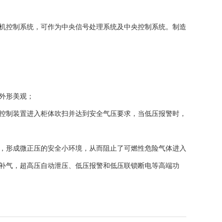
机控制系统，可作为中央信号处理系统及中央控制系统。制造
外形美观；
控制装置进入柜体吹扫并达到安全气压要求，当低压报警时，
，形成微正压的安全小环境，从而阻止了可燃性危险气体进入
补气，超高压自动泄压、低压报警和低压联锁断电等高端功