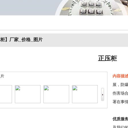
柜】厂家_价格_图片
正压柜
内容描
展，防
伤害场
署在事情
优质服
及我们