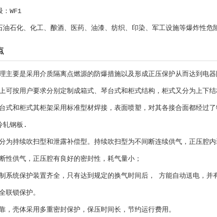
：WF1
石油石化、化工、酿酒、医药、油漆、纺织、印染、军工设施等爆炸性危
点
理主要是采用介质隔离点燃源的防爆措施以及形成正压保护从而达到电器
上可按用户要求分别定制成箱式、琴台式和柜式结构，柜式又分为上下结
台式和柜式其柜架采用标准型材焊接，表面喷塑，对其各接合面都经过了
8冷轧钢板.
分为持续吹扫型和泄露补偿型。持续吹扫型为不间断连续供气，正压腔内
断性供气，正压腔有良好的密封性，耗气量小；
制系统保护装置齐全，只有达到规定的换气时间后， 方能自动送电，并
全联锁保护。
靠，壳体采用多重密封保护，保压时间长，节约运行费用。