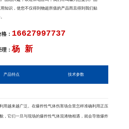
应用知识，使您不仅得到物超所值的产品而且得到我们贴
务。
16627997737
价格：
杨 新
经理：
产品特点
技术参数
利用越来越广泛。在爆炸性气体伤害场合里怎样准确利用正压
貌，它们一旦与现场的爆炸性气体混淆物相遇，就会导致爆炸