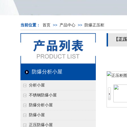
当前位置：
首页
>>
产品中心
>>
防爆正压柜
【正压
防爆分析小屋
分析小屋
不锈钢防爆小屋
防爆分析小屋
防爆小屋
正压防爆小屋