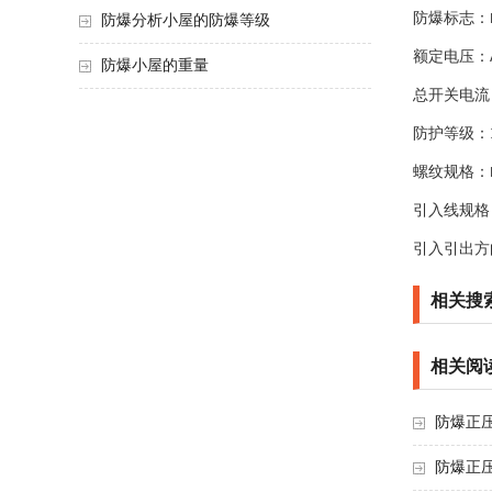
防爆标志：E
防爆分析小屋的防爆等级
额定电压：AC
防爆小屋的重量
总开关电流：
防护等级：IP
螺纹规格：DN
引入线规格：
引入引出方
相关
相关阅
防爆正
防爆正