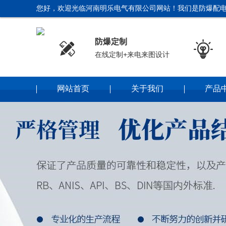
您好，欢迎光临河南明乐电气有限公司网站！我们是防爆配
防爆定制


在线定制+来电来图设计
网站首页
关于我们
产品