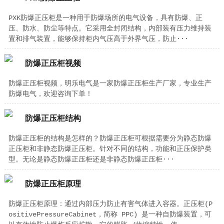
PXK防爆正压柜是一种用于防爆场所的电气设备，具有防爆、正
压、防水、防尘等特点。它采用全封闭结构，内部装有压力维持装
置和排气装置，能够保持柜内气压高于外界气压，防止···
防爆正压柜视频
防爆正压柜视频，明乐电气是一家防爆正压柜生产厂家，专业生产
防爆电气，欢迎咨询下单！
防爆正压柜结构
防爆正压柜的结构是怎样的？防爆正压柜可根据需要分为静态防爆
正压柜和非静态防爆正压柜。针对不同的结构，功能和正压保护类
型。无论是静态防爆正压柜还是非静态防爆正压柜···
防爆正压柜原理
防爆正压柜原理：通过内部压力防止有害气体进入容器。正压柜(P
ositivePressureCabinet，简称 PPC) 是一种自防爆装置，可