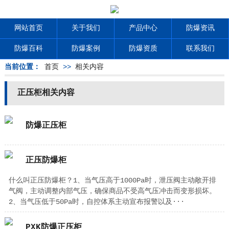
网站首页
关于我们
产品中心
防爆资讯
防爆百科
防爆案例
防爆资质
联系我们
当前位置：
首页
>>
相关内容
正压柜相关内容
防爆正压柜
正压防爆柜
什么叫正压防爆柜？1、当气压高于1000Pa时，泄压阀主动敞开排
气阀，主动调整内部气压，确保商品不受高气压冲击而变形损坏。
2、当气压低于50Pa时，自控体系主动宣布报警以及···
PXK防爆正压柜