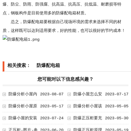
爆、防尘、防雨、防强腐、抗高温、抗高压、抗低温、耐磨损等特
点，钢板构件是目前使用多的防爆配电箱材质。
总之，防爆配电箱要根据自己现场环境的需求来选择不同的材
质，这样既可以达到适用要求，好的性能，也可以很好的节约成本！
相关搜索：
防爆配电箱
您可能对以下信息感兴趣？
计规范
防爆分析小屋内
2023-08-07
防爆小屋怎么安
2023-07-17
部结构
装
防爆分析小屋原
2023-05-17
防爆分析小屋该
2023-05-05
理
如何选择？
防爆小屋的安装
2023-07-24
防爆正压柜要充
2023-05-30
注意事项
什么气体
正压柜-图片-参
2023-06-20
防爆正压柜原理
2023-05-19